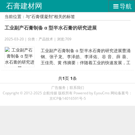
石膏建材网
导航
当前位置：与“石膏缓凝剂”相关的标签
工业副产石膏制备 α 型半水石膏的研究进展
2025-03-20 | 分类：产品技术 | 浏览:709
工业副产石膏制备 α 型半水石膏的研究进展曹涌
钢、张子龙、李泽皓、李泽佑、谷 音、薛 葵、
王佳亮、黄 伟摘要：伴随着工业的快速发展，工
业副产石膏的排放量激增，目
共
1
页
1
条
广告服务
|
联系我们
Copyright © 2012-2025 企航传媒 版权所有
Powered by EyouCms
网站备案号：
京ICP备14016591号-5