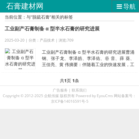
石膏建材网
导航
当前位置：与“脱硫石膏”相关的标签
工业副产石膏制备 α 型半水石膏的研究进展
2025-03-20 | 分类：产品技术 | 浏览:709
工业副产石膏制备 α 型半水石膏的研究进展曹涌
钢、张子龙、李泽皓、李泽佑、谷 音、薛 葵、
王佳亮、黄 伟摘要：伴随着工业的快速发展，工
业副产石膏的排放量激增，目
共
1
页
1
条
广告服务
|
联系我们
Copyright © 2012-2025 企航传媒 版权所有
Powered by EyouCms
网站备案号：
京ICP备14016591号-5